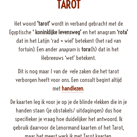
TAROT
Het woord
’tarot’
wordt in verband gebracht met de
Egyptische
‘ koninklijke levensweg’
en het anagram
‘rota’
dat in het Latijn ‘rad = wiel’ betekent (het rad van
fortuin). Een ander
anagram
is
tora
(h) dat in het
Hebreeuws ‘wet’ betekent.
Dit is nog maar 1 van de vele zaken die het tarot
verborgen heeft voor ons. Een consult begint altijd
met
handlezen
.
De kaarten leg ik voor je op je de blinde vlekken die in je
handen staan (je obstakels/ uitdagingen) dus hoe
specifieker je vraag hoe duidelijker het antwoord. Ik
gebruik daarvoor de Lenormand kaarten of het Tarot,
maar het meest werk ik met Tarot kaarten.