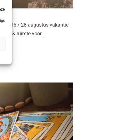
eze
lige
ntie & 15 / 28 augustus vakantie
ik tijd & ruimte voor…