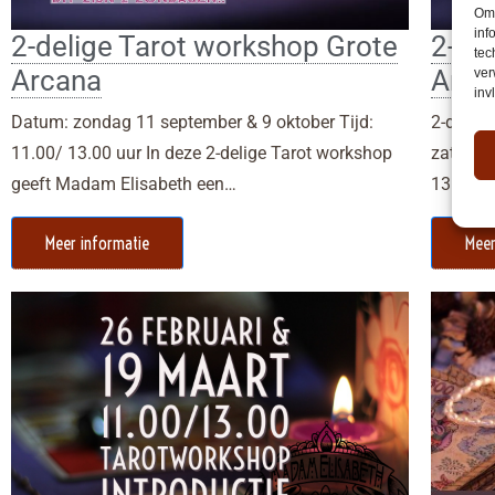
Om 
inf
2-delige Tarot workshop Grote
2-de
tec
Arcana
Arca
ver
inv
Datum: zondag 11 september & 9 oktober Tijd:
2-delig
11.00/ 13.00 uur In deze 2-delige Tarot workshop
zaterdag
geeft Madam Elisabeth een…
13.00 I
Meer informatie
Meer