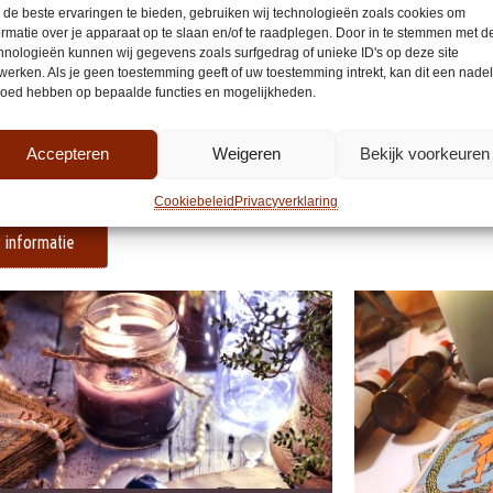
de beste ervaringen te bieden, gebruiken wij technologieën zoals cookies om
ormatie over je apparaat op te slaan en/of te raadplegen. Door in te stemmen met d
lige Tarot Workshop Kleine
Vakantie
hnologieën kunnen wij gegevens zoals surfgedrag of unieke ID's op deze site
na
werken. Als je geen toestemming geeft of uw toestemming intrekt, kan dit een nade
25 / 31 juli Vaka
loed hebben op bepaalde functies en mogelijkheden.
In deze tijd neem 
e Tarot workshop Kleine Arcana Datum:
 10 september & 8 oktober Tijd: 11.00/
Accepteren
Weigeren
Bekijk voorkeuren
Meer informatie
n deze 2-delige Tarot workshop…
Cookiebeleid
Privacyverklaring
 informatie