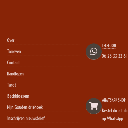
Over
TELEFOON
Tarieven
06 25 33 22 61
Contact
Handlezen
Tarot
Bachbloesem
WHATSAPP SHOP
Mijn Gouden driehoek
Bestel direct di
Inschrijven nieuwsbrief
op WhatsApp