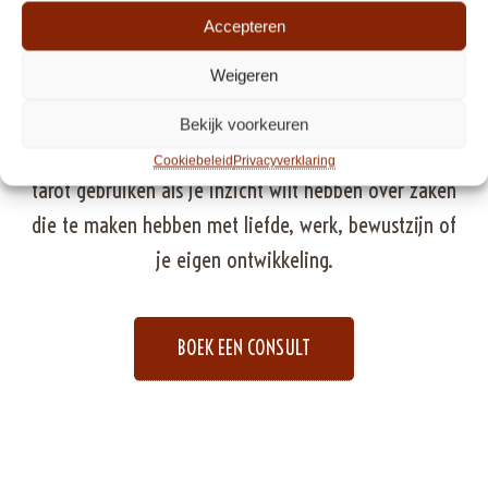
Accepteren
INZICHT
Weigeren
Het leggen van tarotkaarten kun je zien als een manier
om met behulp van symboolkaarten inzicht te krijgen
Bekijk voorkeuren
in allerlei aspecten van het dagelijks leven. Je kunt de
Cookiebeleid
Privacyverklaring
tarot gebruiken als je inzicht wilt hebben over zaken
die te maken hebben met liefde, werk, bewustzijn of
je eigen ontwikkeling.
BOEK EEN CONSULT