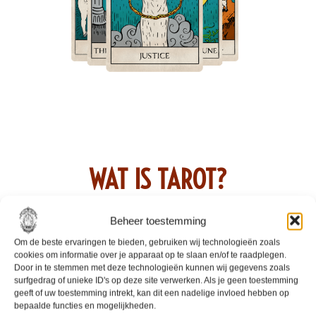
WAT IS TAROT?
Beheer toestemming
Volgens de officiele omschrijving is tarot een kaartspel
Om de beste ervaringen te bieden, gebruiken wij technologieën zoals
dat gebruikt wordt voor kaartleggen en waarzeggerij.
cookies om informatie over je apparaat op te slaan en/of te raadplegen.
Door in te stemmen met deze technologieën kunnen wij gegevens zoals
Dat is waar, maar het is niet helemaal de spijker op
surfgedrag of unieke ID's op deze site verwerken. Als je geen toestemming
geeft of uw toestemming intrekt, kan dit een nadelige invloed hebben op
zijn kop.
bepaalde functies en mogelijkheden.