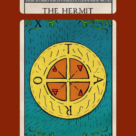
RAD VAN FORTUIN
Het Rad van Fortuin draagt het
nummer 10 en staat voor
onzekerheid en potentiële
mogelijkheden.