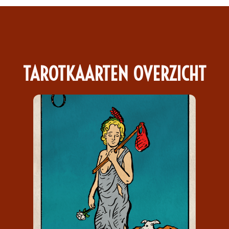
TAROTKAARTEN OVERZICHT
DE DWAAS
De Dwaas draagt het nummer 0 en
staat voor enthousiasme,